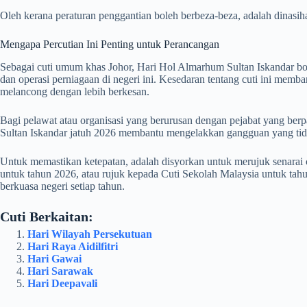
Oleh kerana peraturan penggantian boleh berbeza-beza, adalah dina
Mengapa Percutian Ini Penting untuk Perancangan
Sebagai cuti umum khas Johor, Hari Hol Almarhum Sultan Iskandar bo
dan operasi perniagaan di negeri ini. Kesedaran tentang cuti ini mem
melancong dengan lebih berkesan.
Bagi pelawat atau organisasi yang berurusan dengan pejabat yang ber
Sultan Iskandar jatuh
2026
membantu mengelakkan gangguan yang tida
Untuk memastikan ketepatan, adalah disyorkan untuk merujuk senarai
untuk tahun 2026
, atau rujuk kepada
Cuti Sekolah Malaysia untuk tah
berkuasa negeri setiap tahun.
Cuti Berkaitan:
Hari Wilayah Persekutuan
Hari Raya Aidilfitri
Hari Gawai
Hari Sarawak
Hari Deepavali