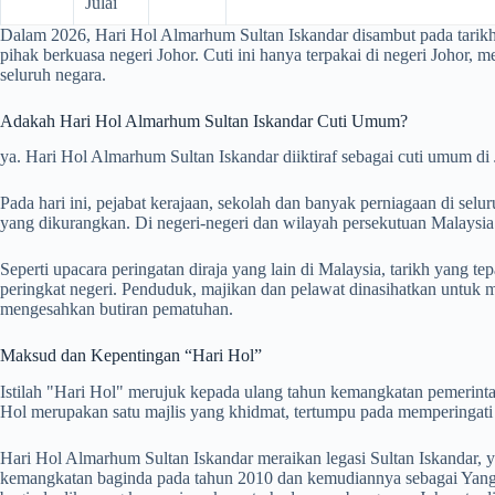
Julai
Dalam
2026
, Hari Hol Almarhum Sultan Iskandar disambut pada tarik
pihak berkuasa negeri Johor. Cuti ini hanya terpakai di negeri Johor
seluruh negara.
Adakah Hari Hol Almarhum Sultan Iskandar Cuti Umum?
ya. Hari Hol Almarhum Sultan Iskandar diiktiraf sebagai cuti umum di 
Pada hari ini, pejabat kerajaan, sekolah dan banyak perniagaan di selu
yang dikurangkan. Di negeri-negeri dan wilayah persekutuan Malaysia ya
Seperti upacara peringatan diraja yang lain di Malaysia, tarikh yang t
peringkat negeri. Penduduk, majikan dan pelawat dinasihatkan untuk
mengesahkan butiran pematuhan.
Maksud dan Kepentingan “Hari Hol”
Istilah "Hari Hol" merujuk kepada ulang tahun kemangkatan pemerintah. 
Hol merupakan satu majlis yang khidmat, tertumpu pada memperingat
Hari Hol Almarhum Sultan Iskandar meraikan legasi Sultan Iskandar, y
kemangkatan baginda pada tahun 2010 dan kemudiannya sebagai Yang