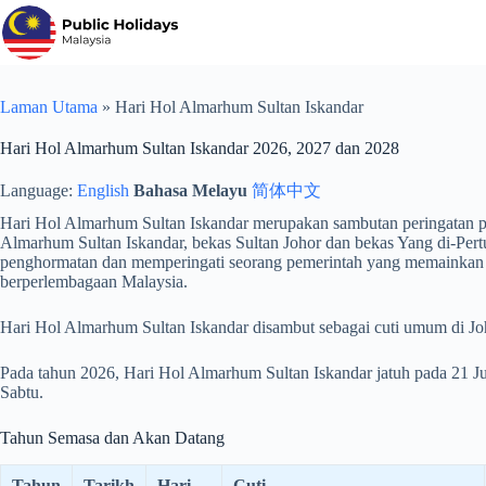
Langkau
ke
kandungan
Laman Utama
»
Hari Hol Almarhum Sultan Iskandar
Hari Hol Almarhum Sultan Iskandar 2026, 2027 dan 2028
Language:
English
Bahasa Melayu
简体中文
Hari Hol Almarhum Sultan Iskandar merupakan sambutan peringatan pe
Almarhum Sultan Iskandar, bekas Sultan Johor dan bekas Yang di-Pert
penghormatan dan memperingati seorang pemerintah yang memainkan p
berperlembagaan Malaysia.
Hari Hol Almarhum Sultan Iskandar disambut sebagai cuti umum di Jo
Pada tahun 2026, Hari Hol Almarhum Sultan Iskandar jatuh pada 21 Jul
Sabtu.
Tahun Semasa dan Akan Datang
Tahun
Tarikh
Hari
Cuti