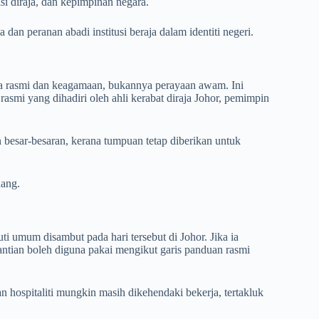
i diraja, dan kepimpinan negara.
dan peranan abadi institusi beraja dalam identiti negeri.
a rasmi dan keagamaan, bukannya perayaan awam. Ini
smi yang dihadiri oleh ahli kerabat diraja Johor, pemimpin
n besar-besaran, kerana tumpuan tetap diberikan untuk
nang.
ti umum disambut pada hari tersebut di Johor. Jika ia
gantian boleh diguna pakai mengikut garis panduan rasmi
n hospitaliti mungkin masih dikehendaki bekerja, tertakluk