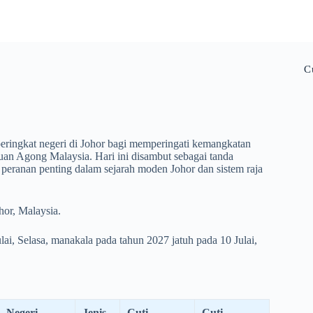
C
ringkat negeri di Johor bagi memperingati kemangkatan
uan Agong Malaysia. Hari ini disambut sebagai tanda
eranan penting dalam sejarah moden Johor dan sistem raja
hor, Malaysia.
ai, Selasa, manakala pada tahun 2027 jatuh pada 10 Julai,
Negeri-
Jenis
Cuti
Cuti