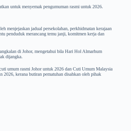
sihatkan untuk menyemak pengumuman rasmi untuk
2026
.
leh menjejaskan jadual persekolahan, perkhidmatan kerajaan
bantu penduduk merancang temu janji, komitmen kerja dan
pangkalan di Johor, mengetahui bila Hari Hol Almarhum
k dijangka.
 cuti umum rasmi Johor untuk
2026
dan
Cuti Umum Malaysia
un 2026
, kerana butiran pematuhan disahkan oleh pihak