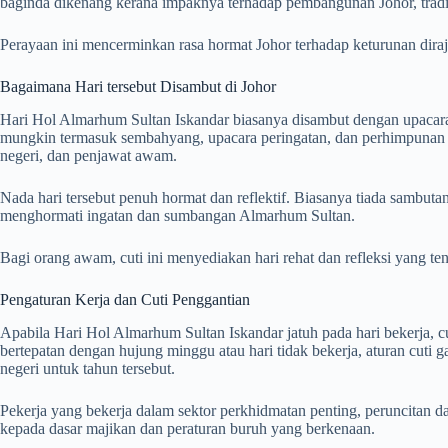
baginda dikenang kerana impaknya terhadap pembangunan Johor, tradis
Perayaan ini mencerminkan rasa hormat Johor terhadap keturunan diraja 
Bagaimana Hari tersebut Disambut di Johor
Hari Hol Almarhum Sultan Iskandar biasanya disambut dengan upacar
mungkin termasuk sembahyang, upacara peringatan, dan perhimpunan ra
negeri, dan penjawat awam.
Nada hari tersebut penuh hormat dan reflektif. Biasanya tiada sambuta
menghormati ingatan dan sumbangan Almarhum Sultan.
Bagi orang awam, cuti ini menyediakan hari rehat dan refleksi yang te
Pengaturan Kerja dan Cuti Penggantian
Apabila Hari Hol Almarhum Sultan Iskandar jatuh pada hari bekerja, cu
bertepatan dengan hujung minggu atau hari tidak bekerja, aturan cuti 
negeri untuk tahun tersebut.
Pekerja yang bekerja dalam sektor perkhidmatan penting, peruncitan da
kepada dasar majikan dan peraturan buruh yang berkenaan.