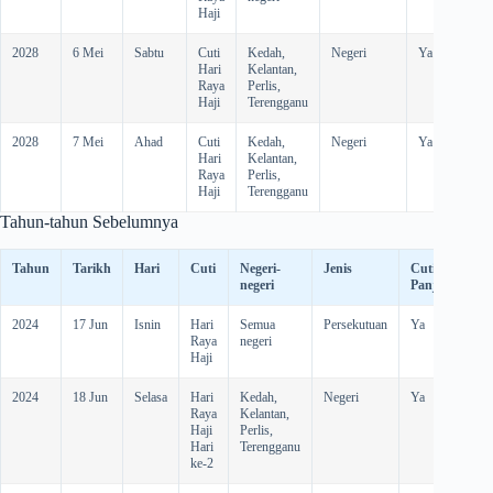
Haji
2028
6 Mei
Sabtu
Cuti
Kedah,
Negeri
Ya
Hari
Kelantan,
Raya
Perlis,
Haji
Terengganu
2028
7 Mei
Ahad
Cuti
Kedah,
Negeri
Ya
Hari
Kelantan,
Raya
Perlis,
Haji
Terengganu
Tahun-tahun Sebelumnya
Tahun
Tarikh
Hari
Cuti
Negeri-
Jenis
Cuti
C
negeri
Panjang
G
2024
17 Jun
Isnin
Hari
Semua
Persekutuan
Ya
-
Raya
negeri
Haji
2024
18 Jun
Selasa
Hari
Kedah,
Negeri
Ya
-
Raya
Kelantan,
Haji
Perlis,
Hari
Terengganu
ke-2