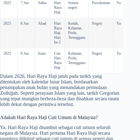
2025
7 Jun
Sabtu
Hari
Semua
Persekutuan
Ya
-
Raya
negeri
Haji
2025
8 Jun
Ahad
Hari
Kedah,
Negeri
Ya
-
Raya
Kelantan,
Haji
Perlis,
Hari
Terengganu
ke-2
2025
9 Jun
Isnin
Cuti
Kelantan,
Negeri
Ya
Y
Hari
Perlis,
Raya
Terengganu
Haji
Dalam
2026
, Hari Raya Haji jatuh pada tarikh yang
ditentukan oleh kalendar lunar Islam, berdasarkan
penampakan anak bulan yang menandakan permulaan
Zulhijjah. Seperti perayaan Islam yang lain, tarikh Gregorian
yang tepat mungkin berbeza-beza dan disahkan secara rasmi
lebih dekat dengan peristiwa tersebut.
Adakah Hari Raya Haji Cuti Umum di Malaysia?
Ya. Hari Raya Haji disambut sebagai cuti umum seluruh
negara di Malaysia. Hari pertama Hari Raya Haji secara
rasminya diiktiraf sebagai cuti umum di semua negeri dan