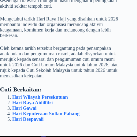
sesetengah kawasan mungkin masih mengalami peningkatan
aktiviti sekitar tempoh cuti.
Mengetahui tarikh Hari Raya Haji yang disahkan untuk
2026
membantu individu dan organisasi merancang aktiviti
keagamaan, komitmen kerja dan melancong dengan lebih
berkesan.
Oleh kerana tarikh tersebut bergantung pada penampakan
anak bulan dan pengumuman rasmi, adalah disyorkan untuk
merujuk kepada senarai dan pengumuman cuti umum rasmi
untuk
2026
dan
Cuti Umum Malaysia untuk tahun 2026
, atau
rujuk kepada
Cuti Sekolah Malaysia untuk tahun 2026
untuk
memastikan ketepatan.
Cuti Berkaitan:
Hari Wilayah Persekutuan
Hari Raya Aidilfitri
Hari Gawai
Hari Keputeraan Sultan Pahang
Hari Deepavali