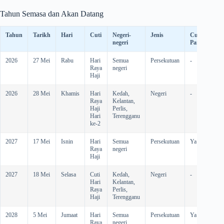
Tahun Semasa dan Akan Datang
Tahun
Tarikh
Hari
Cuti
Negeri-
Jenis
Cuti
negeri
Panjang
2026
27 Mei
Rabu
Hari
Semua
Persekutuan
-
-
Raya
negeri
Haji
2026
28 Mei
Khamis
Hari
Kedah,
Negeri
-
-
Raya
Kelantan,
Haji
Perlis,
Hari
Terengganu
ke-2
2027
17 Mei
Isnin
Hari
Semua
Persekutuan
Ya
-
Raya
negeri
Haji
2027
18 Mei
Selasa
Cuti
Kedah,
Negeri
-
Hari
Kelantan,
Raya
Perlis,
Haji
Terengganu
2028
5 Mei
Jumaat
Hari
Semua
Persekutuan
Ya
-
Raya
negeri