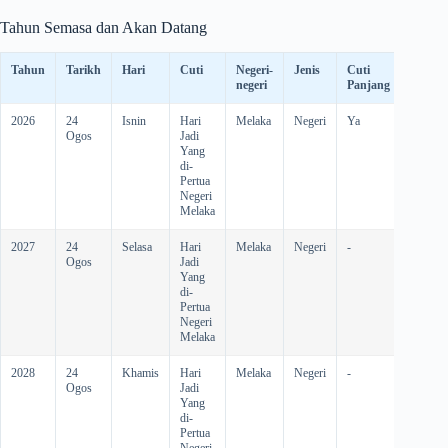
Tahun Semasa dan Akan Datang
Tahun
Tarikh
Hari
Cuti
Negeri-
Jenis
Cuti
Cuti
negeri
Panjang
Gantia
2026
24
Isnin
Hari
Melaka
Negeri
Ya
-
Ogos
Jadi
Yang
di-
Pertua
Negeri
Melaka
2027
24
Selasa
Hari
Melaka
Negeri
-
-
Ogos
Jadi
Yang
di-
Pertua
Negeri
Melaka
2028
24
Khamis
Hari
Melaka
Negeri
-
-
Ogos
Jadi
Yang
di-
Pertua
Negeri