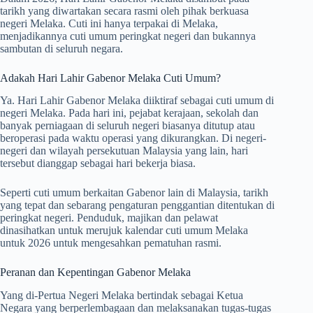
tarikh yang diwartakan secara rasmi oleh pihak berkuasa
negeri Melaka. Cuti ini hanya terpakai di Melaka,
menjadikannya cuti umum peringkat negeri dan bukannya
sambutan di seluruh negara.
Adakah Hari Lahir Gabenor Melaka Cuti Umum?
Ya. Hari Lahir Gabenor Melaka diiktiraf sebagai cuti umum di
negeri Melaka. Pada hari ini, pejabat kerajaan, sekolah dan
banyak perniagaan di seluruh negeri biasanya ditutup atau
beroperasi pada waktu operasi yang dikurangkan. Di negeri-
negeri dan wilayah persekutuan Malaysia yang lain, hari
tersebut dianggap sebagai hari bekerja biasa.
Seperti cuti umum berkaitan Gabenor lain di Malaysia, tarikh
yang tepat dan sebarang pengaturan penggantian ditentukan di
peringkat negeri. Penduduk, majikan dan pelawat
dinasihatkan untuk merujuk kalendar cuti umum Melaka
untuk
2026
untuk mengesahkan pematuhan rasmi.
Peranan dan Kepentingan Gabenor Melaka
Yang di-Pertua Negeri Melaka bertindak sebagai Ketua
Negara yang berperlembagaan dan melaksanakan tugas-tugas