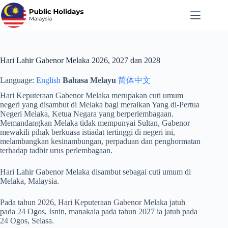
Langkau
ke
kandungan
Hari Lahir Gabenor Melaka 2026, 2027 dan 2028
Language:
English
Bahasa Melayu
简体中文
Hari Keputeraan Gabenor Melaka merupakan cuti umum
negeri yang disambut di Melaka bagi meraikan Yang di-Pertua
Negeri Melaka, Ketua Negara yang berperlembagaan.
Memandangkan Melaka tidak mempunyai Sultan, Gabenor
mewakili pihak berkuasa istiadat tertinggi di negeri ini,
melambangkan kesinambungan, perpaduan dan penghormatan
terhadap tadbir urus perlembagaan.
Hari Lahir Gabenor Melaka disambut sebagai cuti umum di
Melaka, Malaysia.
Pada tahun 2026, Hari Keputeraan Gabenor Melaka jatuh
pada 24 Ogos, Isnin, manakala pada tahun 2027 ia jatuh pada
24 Ogos, Selasa.