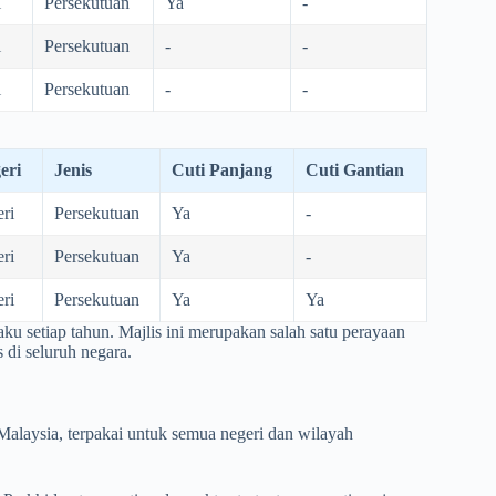
i
Persekutuan
Ya
-
i
Persekutuan
-
-
i
Persekutuan
-
-
eri
Jenis
Cuti Panjang
Cuti Gantian
ri
Persekutuan
Ya
-
ri
Persekutuan
Ya
-
ri
Persekutuan
Ya
Ya
ku setiap tahun. Majlis ini merupakan salah satu perayaan
 di seluruh negara.
alaysia, terpakai untuk semua negeri dan wilayah