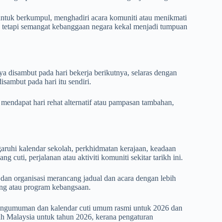
tuk berkumpul, menghadiri acara komuniti atau menikmati
, tetapi semangat kebanggaan negara kekal menjadi tumpuan
a disambut pada hari bekerja berikutnya, selaras dengan
isambut pada hari itu sendiri.
endapat hari rehat alternatif atau pampasan tambahan,
ruhi kalendar sekolah, perkhidmatan kerajaan, keadaan
 cuti, perjalanan atau aktiviti komuniti sekitar tarikh ini.
dan organisasi merancang jadual dan acara dengan lebih
ng atau program kebangsaan.
pengumuman dan kalendar cuti umum rasmi untuk
2026
dan
ah Malaysia untuk tahun 2026
, kerana pengaturan