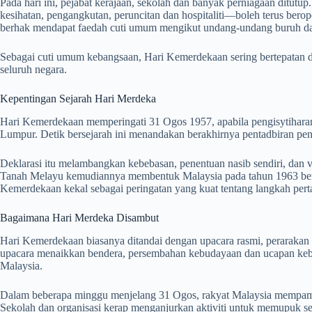
Pada hari ini, pejabat kerajaan, sekolah dan banyak perniagaan ditutu
kesihatan, pengangkutan, peruncitan dan hospitaliti—boleh terus bero
berhak mendapat faedah cuti umum mengikut undang-undang buruh dan
Sebagai cuti umum kebangsaan, Hari Kemerdekaan sering bertepatan d
seluruh negara.
Kepentingan Sejarah Hari Merdeka
Hari Kemerdekaan memperingati 31 Ogos 1957, apabila pengisytihara
Lumpur. Detik bersejarah ini menandakan berakhirnya pentadbiran penj
Deklarasi itu melambangkan kebebasan, penentuan nasib sendiri, dan 
Tanah Melayu kemudiannya membentuk Malaysia pada tahun 1963 ber
Kemerdekaan kekal sebagai peringatan yang kuat tentang langkah per
Bagaimana Hari Merdeka Disambut
Hari Kemerdekaan biasanya ditandai dengan upacara rasmi, perarakan 
upacara menaikkan bendera, persembahan kebudayaan dan ucapan keb
Malaysia.
Dalam beberapa minggu menjelang 31 Ogos, rakyat Malaysia mempame
Sekolah dan organisasi kerap menganjurkan aktiviti untuk memupuk sem