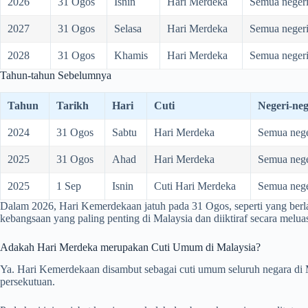
2026
31 Ogos
Isnin
Hari Merdeka
Semua neger
2027
31 Ogos
Selasa
Hari Merdeka
Semua neger
2028
31 Ogos
Khamis
Hari Merdeka
Semua neger
Tahun-tahun Sebelumnya
Tahun
Tarikh
Hari
Cuti
Negeri-neg
2024
31 Ogos
Sabtu
Hari Merdeka
Semua nege
2025
31 Ogos
Ahad
Hari Merdeka
Semua nege
2025
1 Sep
Isnin
Cuti Hari Merdeka
Semua nege
Dalam
2026
, Hari Kemerdekaan jatuh pada 31 Ogos, seperti yang berla
kebangsaan yang paling penting di Malaysia dan diiktiraf secara meluas
Adakah Hari Merdeka merupakan Cuti Umum di Malaysia?
Ya. Hari Kemerdekaan disambut sebagai cuti umum seluruh negara di M
persekutuan.