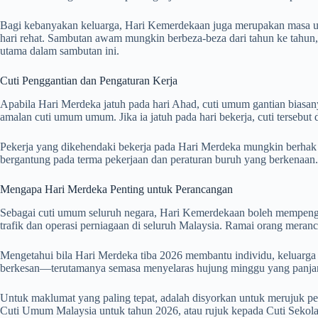
Bagi kebanyakan keluarga, Hari Kemerdekaan juga merupakan masa un
hari rehat. Sambutan awam mungkin berbeza-beza dari tahun ke tahun
utama dalam sambutan ini.
Cuti Penggantian dan Pengaturan Kerja
Apabila Hari Merdeka jatuh pada hari Ahad, cuti umum gantian biasany
amalan cuti umum umum. Jika ia jatuh pada hari bekerja, cuti tersebut d
Pekerja yang dikehendaki bekerja pada Hari Merdeka mungkin berhak m
bergantung pada terma pekerjaan dan peraturan buruh yang berkenaan.
Mengapa Hari Merdeka Penting untuk Perancangan
Sebagai cuti umum seluruh negara, Hari Kemerdekaan boleh mempenga
trafik dan operasi perniagaan di seluruh Malaysia. Ramai orang merancang
Mengetahui bila Hari Merdeka tiba
2026
membantu individu, keluarga 
berkesan—terutamanya semasa menyelaras hujung minggu yang panja
Untuk maklumat yang paling tepat, adalah disyorkan untuk merujuk 
Cuti Umum Malaysia untuk tahun 2026
, atau rujuk kepada
Cuti Sekol