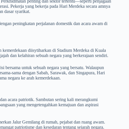
p. Perkhidmatan penting dan sektor tertentu—seperti penjagaan
perasi. Pekerja yang bekerja pada Hari Merdeka secara amnya
 dasar syarikat.
engan peningkatan perjalanan domestik dan acara awam di
n kemerdekaan diisytiharkan di Stadium Merdeka di Kuala
ajah dan kelahiran sebuah negara yang berkerajaan sendiri.
visi bersama untuk sebuah negara yang bersatu. Walaupun
sama-sama dengan Sabah, Sarawak, dan Singapura, Hari
tama negara ke arah kemerdekaan.
dan acara patriotik. Sambutan sering kali merangkumi
angsaan yang mengetengahkan kemajuan dan aspirasi
rkan Jalur Gemilang di rumah, pejabat dan ruang awam.
angat patriotisme dan kesedaran tentang sejarah negara.