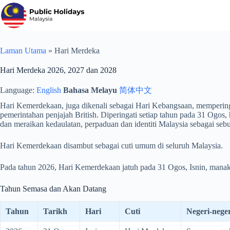
Langkau
ke
kandungan
Laman Utama
»
Hari Merdeka
Hari Merdeka 2026, 2027 dan 2028
Language:
English
Bahasa Melayu
简体中文
Hari Kemerdekaan, juga dikenali sebagai Hari Kebangsaan, memperin
pemerintahan penjajah British. Diperingati setiap tahun pada 31 Ogos,
dan meraikan kedaulatan, perpaduan dan identiti Malaysia sebagai seb
Hari Kemerdekaan disambut sebagai cuti umum di seluruh Malaysia.
Pada tahun 2026, Hari Kemerdekaan jatuh pada 31 Ogos, Isnin, manaka
Tahun Semasa dan Akan Datang
Tahun
Tarikh
Hari
Cuti
Negeri-neger