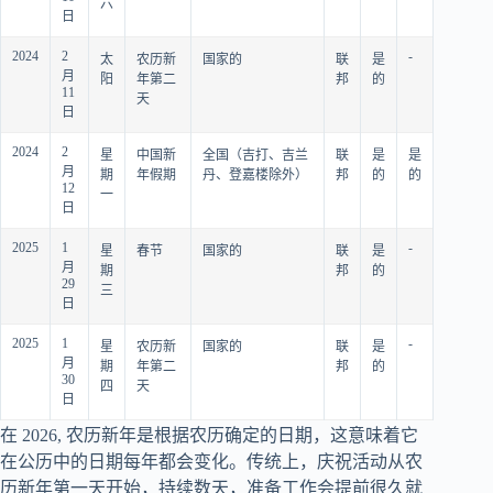
六
日
2024
2
-
太
农历新
国家的
联
是
月
阳
年第二
邦
的
11
天
日
2024
2
星
中国新
全国（吉打、吉兰
联
是
是
月
期
年假期
丹、登嘉楼除外）
邦
的
的
12
一
日
2025
1
-
星
春节
国家的
联
是
月
期
邦
的
29
三
日
2025
1
-
星
农历新
国家的
联
是
月
期
年第二
邦
的
30
四
天
日
在
2026
, 农历新年是根据农历确定的日期，这意味着它
在公历中的日期每年都会变化。传统上，庆祝活动从农
历新年第一天开始，持续数天，准备工作会提前很久就