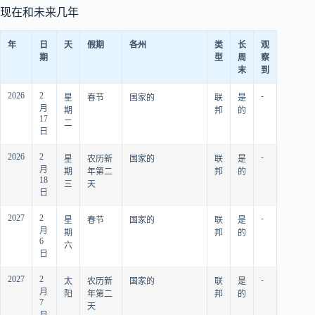
现在和未来几年
年
日
天
假期
各州
类
长
观
期
型
周
察
末
到
2026
2
-
星
春节
国家的
联
是
月
期
邦
的
17
二
日
2026
2
-
星
农历新
国家的
联
是
月
期
年第二
邦
的
18
三
天
日
2027
2
-
星
春节
国家的
联
是
月
期
邦
的
6
六
日
2027
2
-
太
农历新
国家的
联
是
月
阳
年第二
邦
的
7
天
日