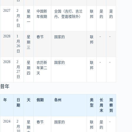
2027
2
星
中国新
全国（吉打、吉兰
联
是
是
月
期
年假期
丹、登嘉楼除外）
邦
的
的
8
一
日
2028
1
-
-
星
春节
国家的
联
月
期
邦
26
三
日
2028
2
-
-
星
农历新
国家的
联
月
期
年第二
邦
27
四
天
日
昔年
年
日
天
假期
各州
类
长
观
期
型
周
察
末
到
2024
2
-
星
春节
国家的
联
是
月
期
邦
的
10