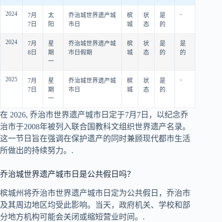
2024
-
7月
太
乔治城世界遗产城
槟
状
是
7日
阳
市日
城
态
的
2024
7月
星
乔治城世界遗产城
槟
状
是
是
8日
期
市日假期
城
态
的
的
一
2025
-
7月
星
乔治城世界遗产城
槟
状
是
7日
期
市日
城
态
的
一
在
2026
, 乔治市世界遗产城市日定于7月7日，以纪念乔
治市于2008年被列入联合国教科文组织世界遗产名录。
这一节日旨在强调在保护遗产的同时兼顾现代都市生活
所做出的持续努力。.
乔治城世界遗产城市日是公共假日吗？
槟城州将乔治市世界遗产城市日定为公共假日，乔治市
及其周边地区均受此影响。当天，政府机关、学校和部
分地方机构可能会关闭或缩短营业时间。.