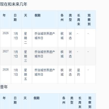
现在和未来几年
年
日
天
假期
各
类
长
观
期
州
型
周
察
末
到
2026
-
-
7月
星
乔治城世界遗产
槟
状
7日
期
城市日
城
态
二
2027
-
-
7月
星
乔治城世界遗产
槟
状
7日
期
城市日
城
态
三
2028
-
7月
星
乔治城世界遗产
槟
状
是
7日
期
城市日
城
态
的
五
昔年
年
日
天
假期
各
类
长
观
期
州
型
周
察
末
到