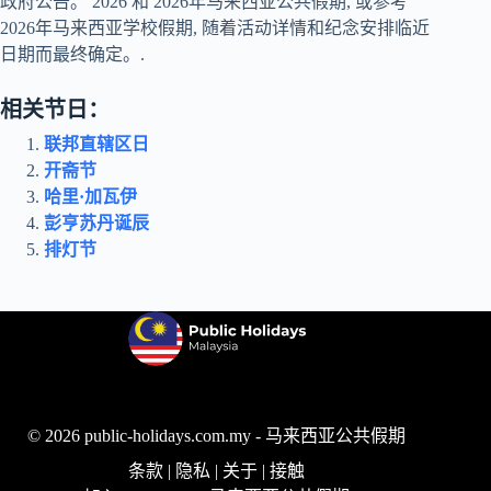
政府公告。
2026
和
2026年马来西亚公共假期
, 或参考
2026年马来西亚学校假期
, 随着活动详情和纪念安排临近
日期而最终确定。.
相关节日：
联邦直辖区日
开斋节
哈里·加瓦伊
彭亨苏丹诞辰
排灯节
© 2026 public-holidays.com.my -
马来西亚公共假期
条款
|
隐私
|
关于
|
接触