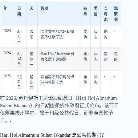
年
日
天
假期
各
类
长
观
期
州
型
周
察
末
到
2024
-
8月
太
哈里霍尔阿尔玛胡姆
柔
状
是
11
阳
苏丹依斯干达
佛
态
的
日
2024
8月
星
Hari Hol Almarhum 苏
柔
状
是
是
12
期
丹依斯干达假期
佛
态
的
的
日
一
2025
-
-
7月
星
哈里霍尔阿尔玛胡姆
柔
状
31
期
苏丹依斯干达
佛
态
日
四
在
2026
, 苏丹伊斯干达诞辰纪念日（Hari Hol Almarhum
Sultan Iskandar）的日期由柔佛州政府正式公布。该节日
仅限柔佛州境内，属于州级公共假日，而非全国性节
日。.
Hari Hol Almarhum Sultan Iskandar 是公共假期吗？