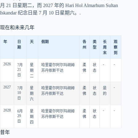
月 21 日星期二，而 2027 年的 Hari Hol Almarhum Sultan
Iskandar 纪念日是 7 月 10 日星期六。.
现在和未来几年
年
日
天
假期
各
类
长
观
期
州
型
周
察
末
到
2026
-
-
7月
星
哈里霍尔阿尔玛胡姆
柔
状
21
期
苏丹依斯干达
佛
态
日
二
2027
-
7月
星
哈里霍尔阿尔玛胡姆
柔
状
是
10
期
苏丹依斯干达
佛
态
的
日
六
2028
-
-
6月
星
哈里霍尔阿尔玛胡姆
柔
状
29
期
苏丹依斯干达
佛
态
日
四
昔年