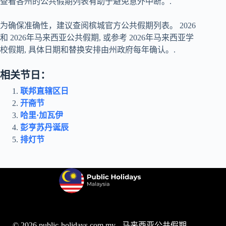
查看各州的公共假期列表有助于避免意外中断。.
为确保准确性，建议查阅槟城官方公共假期列表。
2026
和
2026年马来西亚公共假期
, 或参考
2026年马来西亚学
校假期
, 具体日期和替换安排由州政府每年确认。.
相关节日：
联邦直辖区日
开斋节
哈里·加瓦伊
彭亨苏丹诞辰
排灯节
© 2026 public-holidays.com.my -
马来西亚公共假期