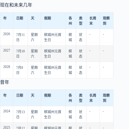
现在和未来几年
年
日期
天
假期
各
类
长周
观察
州
型
末
到
2026
-
-
7月11
星期
槟城州元首
槟
状
日
六
生日
城
态
2027
-
-
7月10
星期
槟城州元首
槟
状
日
六
生日
城
态
2028
-
-
7月8
星期
槟城州元首
槟
状
日
六
生日
城
态
昔年
年
日期
天
假期
各
类
长周
观察
州
型
末
到
2024
-
-
7月13
星期
槟城州元首
槟
状
日
六
生日
城
态
2025
-
-
7月12
星期
槟城州元首
槟
状