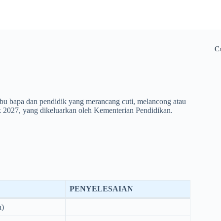
C
 ibu bapa dan pendidik yang merancang cuti, melancong atau
k
2027
, yang dikeluarkan oleh Kementerian Pendidikan.
PENYELESAIAN
n)