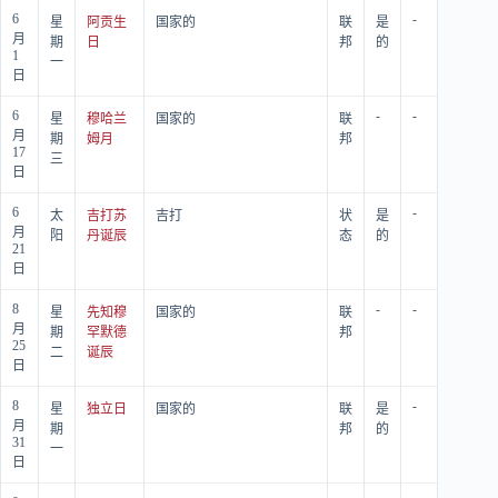
6
-
星
阿贡生
国家的
联
是
月
期
日
邦
的
1
一
日
6
-
-
星
穆哈兰
国家的
联
月
期
姆月
邦
17
三
日
6
-
太
吉打苏
吉打
状
是
月
阳
丹诞辰
态
的
21
日
8
-
-
星
先知穆
国家的
联
月
期
罕默德
邦
25
二
诞辰
日
8
-
星
独立日
国家的
联
是
月
期
邦
的
31
一
日