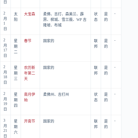
日
2
-
太
大宝森
柔佛、吉打、森美兰、霹
状
是
月
阳
雳、槟城、雪兰莪、WP 吉
态
的
1
隆坡、布城
日
2
-
星
春节
国家的
联
是
月
期
邦
的
17
二
日
2
-
星
农历新
国家的
联
是
月
期
年第二
邦
的
18
三
天
日
2
-
星
斋月伊
柔佛州、吉打州
状
是
月
期
始
态
的
19
四
日
3
-
星
开斋节
国家的
联
是
月
期
邦
的
21
六
日