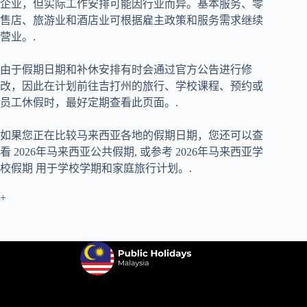
企业，但实际工作安排可能因行业而异。基本服务、零
售店、旅游业和酒店业可根据雇主政策和服务需求继续
营业。.
由于假期日期和补休安排有时会通过官方公告进行修
改，因此在计划前往吉打州的旅行、学校课程、预约或
员工休假时，最好定期查看此页面。.
如果您正在比较马来西亚各地的假期日期，您还可以查
看
2026年马来西亚公共假期
, 或参考
2026年马来西亚学
校假期
用于学校学期和家庭旅行计划。.
+