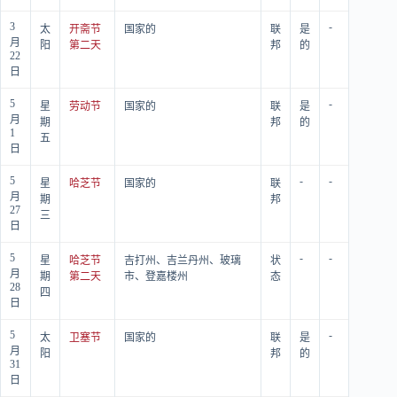
3
-
太
开斋节
国家的
联
是
月
阳
第二天
邦
的
22
日
5
-
星
劳动节
国家的
联
是
月
期
邦
的
1
五
日
5
-
-
星
哈芝节
国家的
联
月
期
邦
27
三
日
5
-
-
星
哈芝节
吉打州、吉兰丹州、玻璃
状
月
期
第二天
市、登嘉楼州
态
28
四
日
5
-
太
卫塞节
国家的
联
是
月
阳
邦
的
31
日