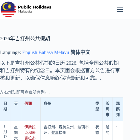
跳
至
内
容
2026年吉打州公共假期
Language:
English
Bahasa Melayu
简体中文
以下是吉打州公共假期的日历
2026
, 包括全国公共假期
和吉打州特有的纪念日。本页面会根据官方公告进行审
核和更新，以确保信息始终保持最新和可靠。.
左右滑动即可查看所有列。.
日
天
假期
各州
类
长
观
期
型
周
察
末
到
1
-
星
伊斯拉
吉打州、森美兰州、玻璃市
状
是
月
期
克和米
州、登嘉楼州
态
的
17
六
克拉杰