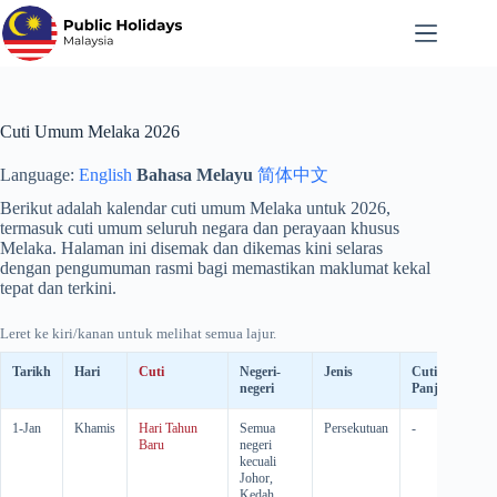
Langkau
ke
kandungan
Cuti Umum Melaka 2026
Language:
English
Bahasa Melayu
简体中文
Berikut adalah kalendar cuti umum Melaka untuk
2026
,
termasuk cuti umum seluruh negara dan perayaan khusus
Melaka. Halaman ini disemak dan dikemas kini selaras
dengan pengumuman rasmi bagi memastikan maklumat kekal
tepat dan terkini.
Leret ke kiri/kanan untuk melihat semua lajur.
Tarikh
Hari
Cuti
Negeri-
Jenis
Cuti
Cu
negeri
Panjang
Ga
1-Jan
Khamis
Hari Tahun
Semua
Persekutuan
-
-
Baru
negeri
kecuali
Johor,
Kedah,