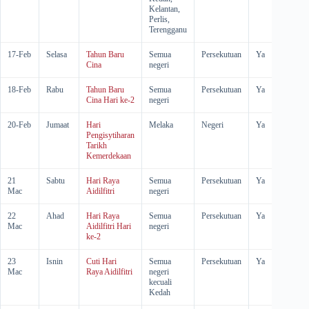
Kelantan,
Perlis,
Terengganu
17-Feb
Selasa
Tahun Baru
Semua
Persekutuan
Ya
-
Cina
negeri
18-Feb
Rabu
Tahun Baru
Semua
Persekutuan
Ya
-
Cina Hari ke-2
negeri
20-Feb
Jumaat
Hari
Melaka
Negeri
Ya
-
Pengisytiharan
Tarikh
Kemerdekaan
21
Sabtu
Hari Raya
Semua
Persekutuan
Ya
-
Mac
Aidilfitri
negeri
22
Ahad
Hari Raya
Semua
Persekutuan
Ya
-
Mac
Aidilfitri Hari
negeri
ke-2
23
Isnin
Cuti Hari
Semua
Persekutuan
Ya
Ya
Mac
Raya Aidilfitri
negeri
kecuali
Kedah