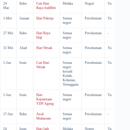
24
Rabu
Cuti Hari
Melaka
Negeri
Ya
Ya
Mac
Raya Aidilfitri
1-Mei
Jumaat
Hari Pekerja
Semua
Persekutuan
Ya
-
negeri
27 Mei
Rabu
Hari Raya
Semua
Persekutuan
-
-
Haji
negeri
31 Mei
Ahad
Hari Wesak
Semua
Persekutuan
Ya
-
negeri
1-Jun
Isnin
Cuti Hari
Semua
Persekutuan
Ya
Ya
Wesak
negeri
kecuali
Kedah,
Kelantan,
Terengganu
1-Jun
Isnin
Hari
Semua
Persekutuan
Ya
-
Keputeraan
negeri
YDP Agong
17-Jun
Rabu
Awal
Semua
Persekutuan
-
-
Muharram
negeri
24
Isnin
Hari Jadi
Melaka
Negeri
Ya
-