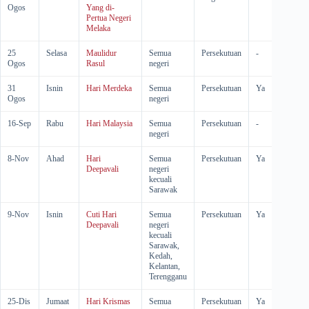
Ogos
Yang di-
Pertua Negeri
Melaka
25
Selasa
Maulidur
Semua
Persekutuan
-
-
Ogos
Rasul
negeri
31
Isnin
Hari Merdeka
Semua
Persekutuan
Ya
-
Ogos
negeri
16-Sep
Rabu
Hari Malaysia
Semua
Persekutuan
-
-
negeri
8-Nov
Ahad
Hari
Semua
Persekutuan
Ya
-
Deepavali
negeri
kecuali
Sarawak
9-Nov
Isnin
Cuti Hari
Semua
Persekutuan
Ya
Ya
Deepavali
negeri
kecuali
Sarawak,
Kedah,
Kelantan,
Terengganu
25-Dis
Jumaat
Hari Krismas
Semua
Persekutuan
Ya
-