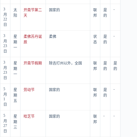
3
-
太
开斋节第二
国家的
联
是
月
阳
天
邦
的
22
日
3
-
星
柔佛苏丹诞
柔佛
状
是
月
期
辰
态
的
23
一
日
3
星
开斋节假期
除吉打州以外，全国
联
是
是
月
期
邦
的
的
23
一
日
5
-
星
劳动节
国家的
联
是
月
期
邦
的
1
五
日
5
-
-
星
哈芝节
国家的
联
月
期
邦
27
三
日