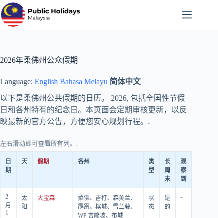
跳
至
内
容
2026年柔佛州公众假期
Language:
English
Bahasa Melayu
简体中文
以下是柔佛州公共假期的日历。
2026
, 包括全国性节假
日和各州特有的纪念日。本页面会定期审核更新，以反
映最新的官方公告，方便您安心规划行程。.
左右滑动即可查看所有列。.
日
天
假期
各州
类
长
观
期
型
周
察
末
到
2
-
太
大宝森
柔佛、吉打、森美兰、
状
是
月
阳
霹雳、槟城、雪兰莪、
态
的
1
WP 吉隆坡、布城