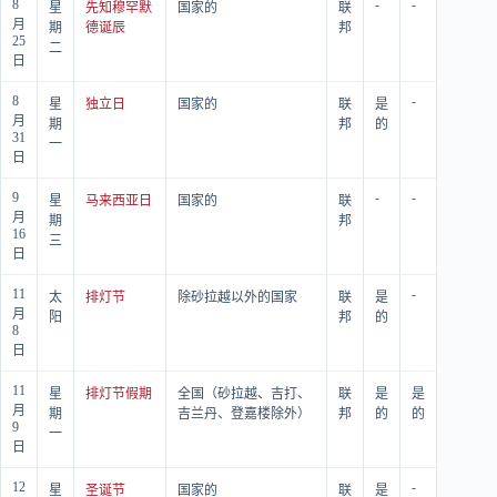
8
-
-
星
先知穆罕默
国家的
联
月
期
德诞辰
邦
25
二
日
8
-
星
独立日
国家的
联
是
月
期
邦
的
31
一
日
9
-
-
星
马来西亚日
国家的
联
月
期
邦
16
三
日
11
-
太
排灯节
除砂拉越以外的国家
联
是
月
阳
邦
的
8
日
11
星
排灯节假期
全国（砂拉越、吉打、
联
是
是
月
期
吉兰丹、登嘉楼除外）
邦
的
的
9
一
日
12
-
星
圣诞节
国家的
联
是