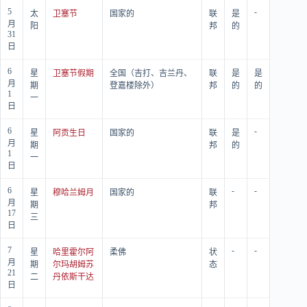
5
-
太
卫塞节
国家的
联
是
月
阳
邦
的
31
日
6
星
卫塞节假期
全国（吉打、吉兰丹、
联
是
是
月
期
登嘉楼除外）
邦
的
的
1
一
日
6
-
星
阿贡生日
国家的
联
是
月
期
邦
的
1
一
日
6
-
-
星
穆哈兰姆月
国家的
联
月
期
邦
17
三
日
7
-
-
星
哈里霍尔阿
柔佛
状
月
期
尔玛胡姆苏
态
21
二
丹依斯干达
日