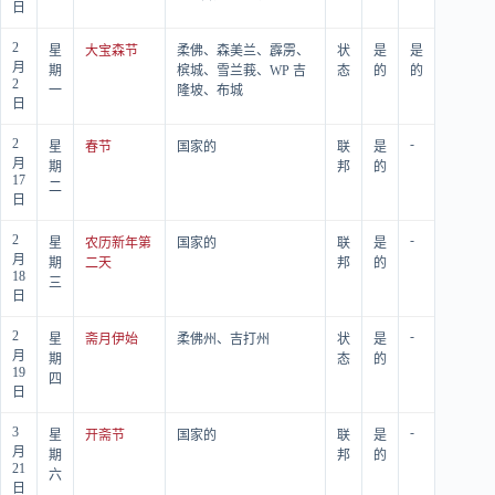
日
2
星
大宝森节
柔佛、森美兰、霹雳、
状
是
是
月
期
槟城、雪兰莪、WP 吉
态
的
的
2
一
隆坡、布城
日
2
-
星
春节
国家的
联
是
月
期
邦
的
17
二
日
2
-
星
农历新年第
国家的
联
是
月
期
二天
邦
的
18
三
日
2
-
星
斋月伊始
柔佛州、吉打州
状
是
月
期
态
的
19
四
日
3
-
星
开斋节
国家的
联
是
月
期
邦
的
21
六
日