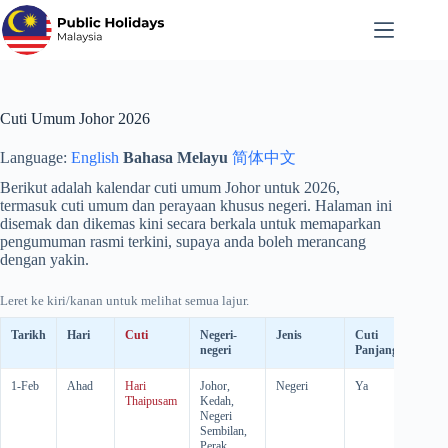
Langkau
ke
kandungan
Cuti Umum Johor 2026
Language:
English
Bahasa Melayu
简体中文
Berikut adalah kalendar cuti umum Johor untuk
2026
,
termasuk cuti umum dan perayaan khusus negeri. Halaman ini
disemak dan dikemas kini secara berkala untuk memaparkan
pengumuman rasmi terkini, supaya anda boleh merancang
dengan yakin.
Leret ke kiri/kanan untuk melihat semua lajur.
Tarikh
Hari
Cuti
Negeri-
Jenis
Cuti
Cuti
negeri
Panjang
Gant
1-Feb
Ahad
Hari
Johor,
Negeri
Ya
-
Thaipusam
Kedah,
Negeri
Sembilan,
Perak,