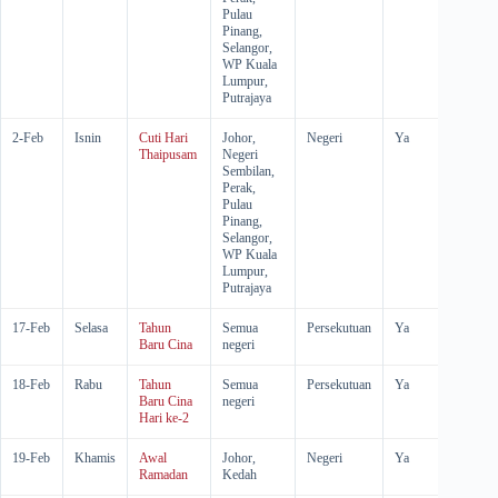
Pulau
Pinang,
Selangor,
WP Kuala
Lumpur,
Putrajaya
2-Feb
Isnin
Cuti Hari
Johor,
Negeri
Ya
Ya
Thaipusam
Negeri
Sembilan,
Perak,
Pulau
Pinang,
Selangor,
WP Kuala
Lumpur,
Putrajaya
17-Feb
Selasa
Tahun
Semua
Persekutuan
Ya
-
Baru Cina
negeri
18-Feb
Rabu
Tahun
Semua
Persekutuan
Ya
-
Baru Cina
negeri
Hari ke-2
19-Feb
Khamis
Awal
Johor,
Negeri
Ya
-
Ramadan
Kedah