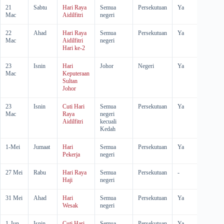
21
Sabtu
Hari Raya
Semua
Persekutuan
Ya
-
Mac
Aidilfitri
negeri
22
Ahad
Hari Raya
Semua
Persekutuan
Ya
-
Mac
Aidilfitri
negeri
Hari ke-2
23
Isnin
Hari
Johor
Negeri
Ya
-
Mac
Keputeraan
Sultan
Johor
23
Isnin
Cuti Hari
Semua
Persekutuan
Ya
Ya
Mac
Raya
negeri
Aidilfitri
kecuali
Kedah
1-Mei
Jumaat
Hari
Semua
Persekutuan
Ya
-
Pekerja
negeri
27 Mei
Rabu
Hari Raya
Semua
Persekutuan
-
-
Haji
negeri
31 Mei
Ahad
Hari
Semua
Persekutuan
Ya
-
Wesak
negeri
1-Jun
Isnin
Cuti Hari
Semua
Persekutuan
Ya
Ya