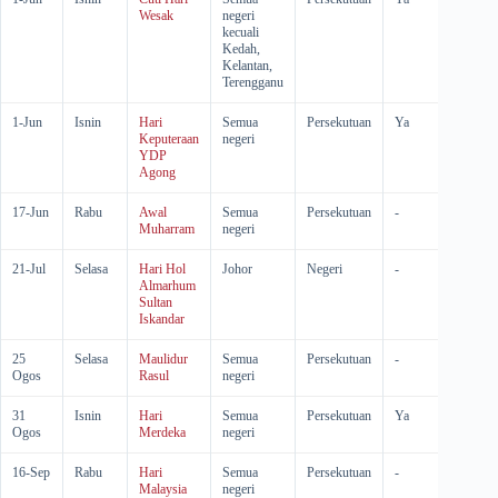
Wesak
negeri
kecuali
Kedah,
Kelantan,
Terengganu
1-Jun
Isnin
Hari
Semua
Persekutuan
Ya
-
Keputeraan
negeri
YDP
Agong
17-Jun
Rabu
Awal
Semua
Persekutuan
-
-
Muharram
negeri
21-Jul
Selasa
Hari Hol
Johor
Negeri
-
-
Almarhum
Sultan
Iskandar
25
Selasa
Maulidur
Semua
Persekutuan
-
-
Ogos
Rasul
negeri
31
Isnin
Hari
Semua
Persekutuan
Ya
-
Ogos
Merdeka
negeri
16-Sep
Rabu
Hari
Semua
Persekutuan
-
-
Malaysia
negeri