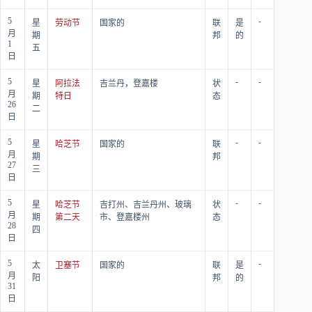
5
-
星
劳动节
国家的
联
是
月
期
邦
的
1
五
日
5
-
-
星
阿拉法
吉兰丹，登嘉楼
状
月
期
特日
态
26
二
日
5
-
-
星
哈芝节
国家的
联
月
期
邦
27
三
日
5
-
-
星
哈芝节
吉打州、吉兰丹州、玻璃
状
月
期
第二天
市、登嘉楼州
态
28
四
日
5
-
太
卫塞节
国家的
联
是
月
阳
邦
的
31
日