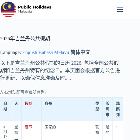
跳
至
内
容
2026年吉兰丹公共假期
Language:
English
Bahasa Melayu
简体中文
以下是吉兰丹州公共假期的日历
2026
, 包括全国公共假
期和吉兰丹州特有的纪念日。本页面会根据官方公告进
行更新，以确保信息准确及时。.
左右滑动即可查看所有列。.
日
天
假期
各州
类
长
观
期
型
周
察
末
到
2
-
星
春节
国家的
联
是
月
期
邦
的
17
二