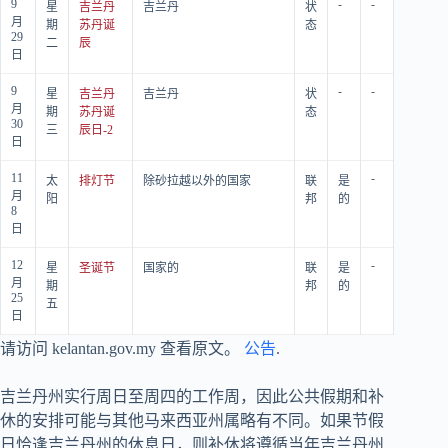
9
-
-
星
吉兰丹
吉兰丹
状
月
期
苏丹诞
态
29
二
辰
日
9
-
-
星
吉兰丹
吉兰丹
状
月
期
苏丹诞
态
30
三
辰日-2
日
11
-
太
排灯节
除砂拉越以外的国家
联
是
月
阳
邦
的
8
日
12
-
星
圣诞节
国家的
联
是
月
期
邦
的
25
五
日
请访问 kelantan.gov.my 查看原文。
公告
.
吉兰丹州实行周日至周四的工作周，因此公共假期和补
休的安排可能与其他马来西亚州属略有不同。如果节假
日恰逢吉兰丹州的休息日，则补休将遵循当年吉兰丹州